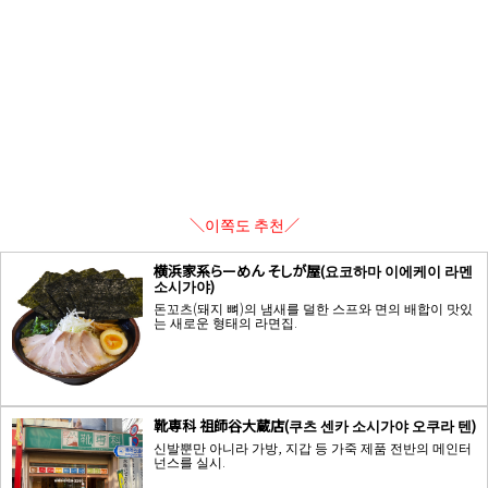
＼이쪽도 추천／
横浜家系らーめん そしが屋(요코하마 이에케이 라멘
소시가야)
돈꼬츠(돼지 뼈)의 냄새를 덜한 스프와 면의 배합이 맛있
는 새로운 형태의 라면집.
靴専科 祖師谷大蔵店(쿠츠 센카 소시가야 오쿠라 텐)
신발뿐만 아니라 가방, 지갑 등 가죽 제품 전반의 메인터
넌스를 실시.