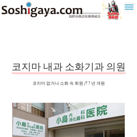
祖師谷 상가
울트라 맨
상가
코지마 내과 소화기과 의원
코지마 없거나 소화 속 회원 /? ? 년 개원