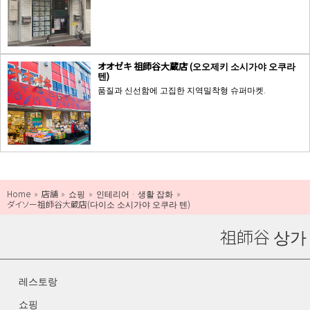
オオゼキ 祖師谷大蔵店 (오오제키 소시가야 오쿠라
텐)
품질과 신선함에 고집한 지역밀착형 슈퍼마켓.
Home
店舗
쇼핑
인테리어 · 생활 잡화
ダイソー祖師谷大蔵店(다이소 소시가야 오쿠라 텐)
祖師谷 상가
레스토랑
쇼핑