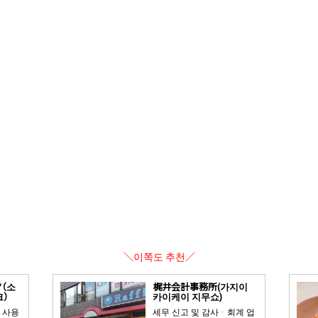
＼이쪽도 추천／
（소
梶井会計事務所(가지이
크）
카이케이 지무쇼)
 사용
세무 신고 및 감사 · 회계 업