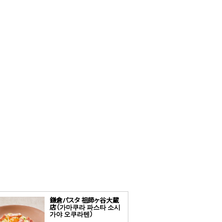
鎌倉パスタ 祖師ヶ谷大蔵
店（가마쿠라 파스타 소시
가야 오쿠라텐）