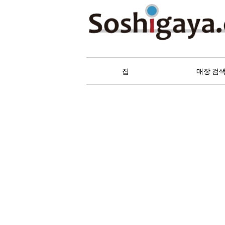
祖師谷 상가
집
매장 검