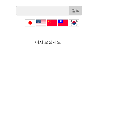
日本
English
简体
繁體
한국
語
中文
中文
어서 오십시오