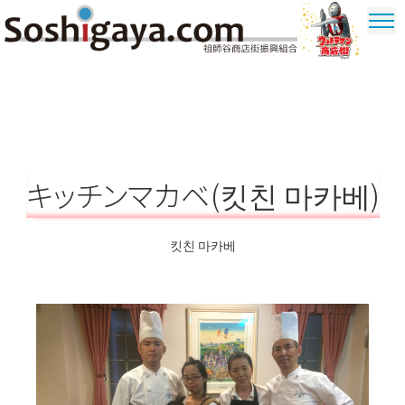
祖師谷 상가
울트라 맨
상가
キッチンマカベ(킷친 마카베)
킷친 마카베