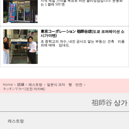
지역 제일 가격을 목표로 하는 클리닝점입니다. 운동화
는 1 켤레 500 엔.
東京コーポレーション 祖師谷店(도쿄 코퍼레이션 소
시가야텐)
초 중학교의 개수, 내진 공사도 맡는 부동산. 건축 · 리폼
외에 매매 · 임대도.
Home
店舗
레스토랑
일본식 과자 · 빵 · 반찬
キッチンマカベ(킷친 마카베)
祖師谷 상가
레스토랑