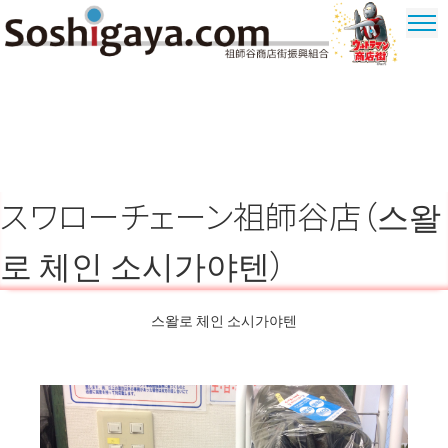
祖師谷 상가
울트라 맨
상가
スワローチェーン祖師谷店（스왈
로 체인 소시가야텐）
스왈로 체인 소시가야텐