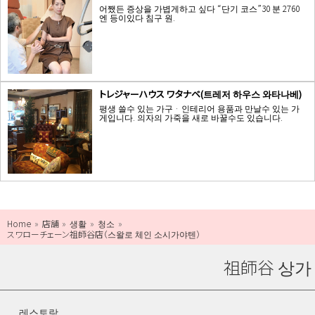
어쨌든 증상을 가볍게하고 싶다 “단기 코스”30 분 2760
엔 등이있다 침구 원.
トレジャーハウス ワタナベ(트레저 하우스 와타나베)
평생 쓸수 있는 가구 · 인테리어 용품과 만날수 있는 가
게입니다. 의자의 가죽을 새로 바꿀수도 있습니다.
Home
店舗
생활
청소
スワローチェーン祖師谷店（스왈로 체인 소시가야텐）
祖師谷 상가
레스토랑