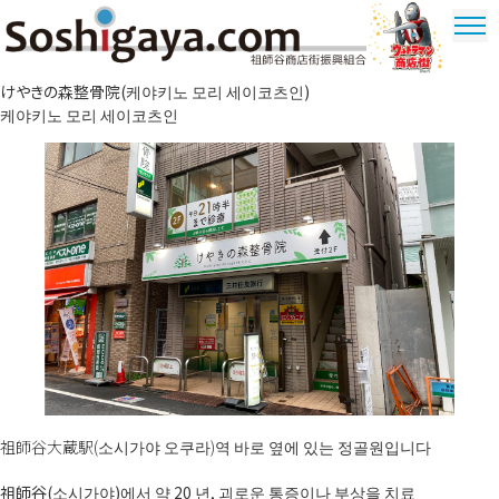
祖師谷 상가
けやきの森整骨院(케야키노 모리 세이코츠인)
울트라 맨
케야키노 모리 세이코츠인
상가
祖師谷大蔵駅(소시가야 오쿠라)역 바로 옆에 있는 정골원입니다
祖師谷(소시가야)에서 약 20 년, 괴로운 통증이나 부상을 치료