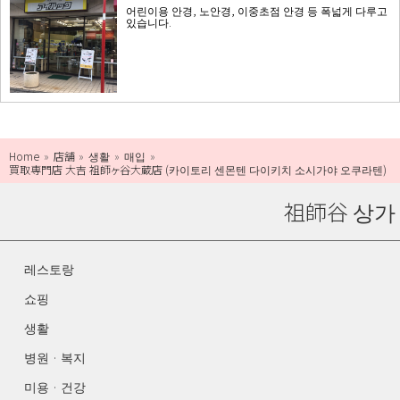
어린이용 안경, 노안경, 이중초점 안경 등 폭넓게 다루고
있습니다.
Home
店舗
생활
매입
買取専門店 大吉 祖師ヶ谷大蔵店 (카이토리 센몬텐 다이키치 소시가야 오쿠라텐)
祖師谷 상가
레스토랑
쇼핑
생활
병원 · 복지
미용 · 건강