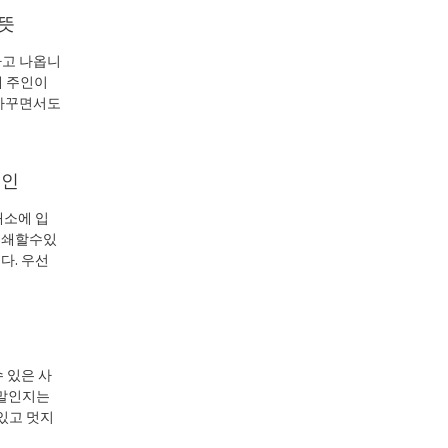
 뜻
“라고 나옵니
게 주인이
 바꾸면서도
메인
쇄소에 입
 인쇄할수있
다. 우선
 있은 사
 말인지는
있고 멋지