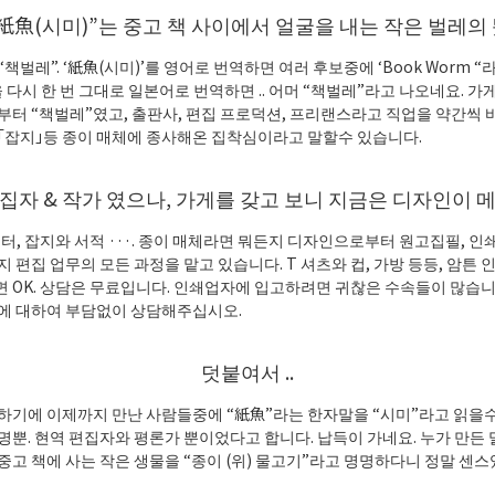
紙魚(시미)”는 중고 책 사이에서 얼굴을 내는 작은 벌레의
책벌레”. ‘紙魚(시미)’를 영어로 번역하면 여러 후보중에 ‘Book Worm 
을 다시 한 번 그대로 일본어로 번역하면 .. 어머 “책벌레”라고 나오네요. 가
부터 “책벌레”였고, 출판사, 편집 프로덕션, 프리랜스라고 직업을 약간씩
 「잡지」등 종이 매체에 종사해온 집착심이라고 말할수 있습니다.
집자 & 작가 였으나, 가게를 갖고 보니 지금은 디자인이 
스터, 잡지와 서적 ···. 종이 매체라면 뭐든지 디자인으로부터 원고집필, 인
지 편집 업무의 모든 과정을 맡고 있습니다. T 셔츠와 컵, 가방 등등, 암튼
 OK. 상담은 무료입니다. 인쇄업자에 입고하려면 귀찮은 수속들이 많습니
에 대하여 부담없이 상담해주십시오.
덧붙여서 ..
하기에 이제까지 만난 사람들중에 “紙魚”라는 한자말을 “시미”라고 읽을수
2 명뿐. 현역 편집자와 평론가 뿐이었다고 합니다. 납득이 가네요. 누가 만든
중고 책에 사는 작은 생물을 “종이 (위) 물고기”라고 명명하다니 정말 센스