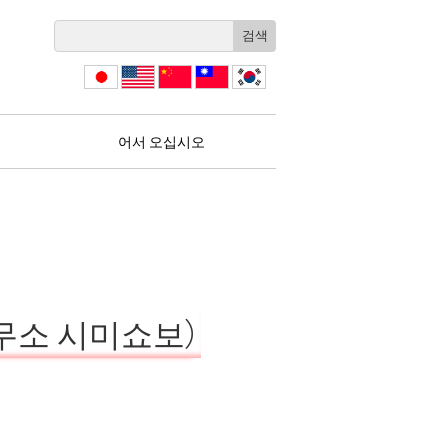
日本
English
简体
繁體
한국
語
中文
中文
어서 오십시오
무소 시미쇼보）