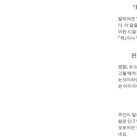
“
말하자면 “
다. 이 말
어린 시절
「책」이나
편
명함, 포
고될 때까
는것이라면
은 이미지
주인이 말
람은 단 
모르지만 
네요.