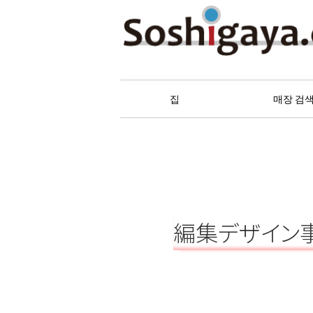
祖師谷 상가
집
매장 검
編集デザイン事