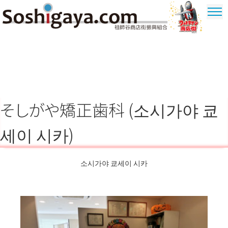
祖師谷 상가
울트라 맨
상가
そしがや矯正歯科 (소시가야 쿄
세이 시카)
소시가야 쿄세이 시카