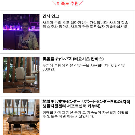
＼이쪽도 추천／
간식 연고
사츠마 문의 호조 엄마가있는 간식입니다. 사츠마 직송
의 소주와 엄마의 사츠마 단어로 만들자 기술하십시오.
美容室キャンバス (비요시츠 캰바스)
두피에 부담이 적은 샴푸 등을 사용합니다. 컷 & 샴푸
3600 엔.
地域生活支援センター サポートセンターきぬた(지역
생활지원센터 서포트센터 키누타)
장애를 가지고 계신 분과 그 가족들이 자신답게 생활할
수 있도록 지원 하는 시설입니다.