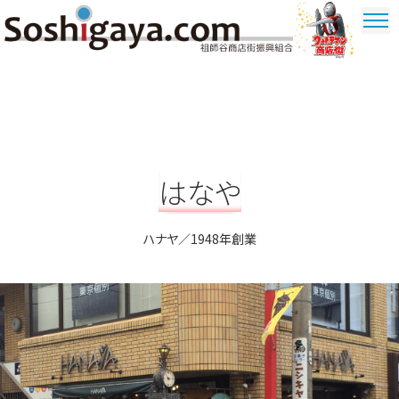
祖師谷商店街
ウルトラマ
ン商店街
はなや
ハナヤ／1948年創業