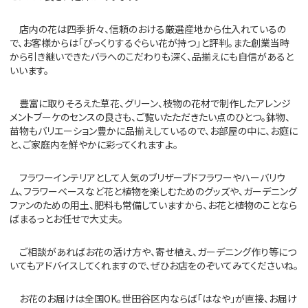
店内の花は四季折々、信頼のおける厳選産地から仕入れているの
で、お客様からは「びっくりするぐらい花が持つ」と評判。また創業当時
から引き継いできたバラへのこだわりも深く、品揃えにも自信があると
いいます。
豊富に取りそろえた草花、グリーン、枝物の花材で制作したアレンジ
メントブーケのセンスの良さも、ご覧いたただきたい点のひとつ。鉢物、
苗物もバリエーション豊かに品揃えしているので、お部屋の中に、お庭に
と、ご家庭内を鮮やかに彩ってくれますよ。
フラワーインテリアとして人気のブリザーブドフラワーやハーバリウ
ム、フラワーベースなど花と植物を楽しむためのグッズや、ガーデニング
ファンのための用土、肥料も常備していますから、お花と植物のことなら
ばまるっとお任せで大丈夫。
ご相談があればお花の活け方や、寄せ植え、ガーデニング作り等につ
いてもアドバイスしてくれますので、ぜひお店をのぞいてみてくださいね。
お花のお届けは全国OK。世田谷区内ならば「はなや」が直接、お届け