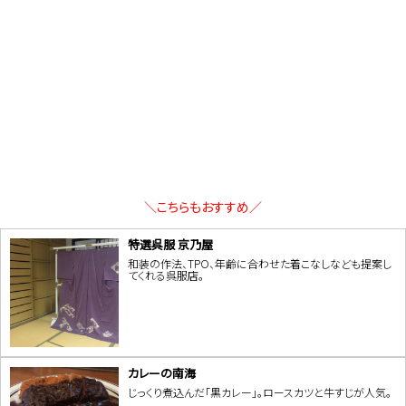
＼こちらもおすすめ／
特選呉服 京乃屋
和装の作法、TPO、年齢に合わせた着こなしなども提案し
てくれる呉服店。
カレーの南海
じっくり煮込んだ「黒カレー」。ロースカツと牛すじが人気。