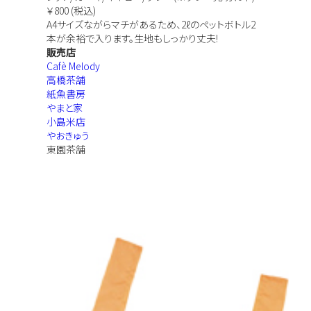
￥800 (税込)
A4サイズながらマチがあるため、2ℓのペットボトル2
本が余裕で入ります。生地もしっかり丈夫!
販売店
Cafè Melody
高橋茶舗
紙魚書房
やまと家
小島米店
やおきゅう
東園茶舗