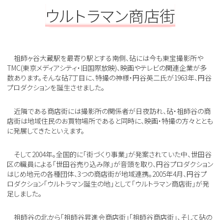
ウルトラマン商店街
祖師ヶ谷大蔵駅を最寄り駅とする南側、砧には今も東宝撮影所や
TMC(東京メディアシティ・旧国際放映)、映画やテレビの関連企業が多
数あります。そんな砧7丁目に、特撮の神様・円谷英二氏が1963年、円谷
プロダクションを誕生させました。
近隣である商店街には撮影所の関係者が日夜訪れ、砧・祖師谷の商
店街は地域住民のお買物場所であると同時に、映画・特撮の方々ととも
に発展してきたといえます。
そして2004年。全国的に「街づくり事業」が発案されていた中、世田谷
区の職員による「世田谷売り込み隊」が音頭を取り、円谷プロダクション
はじめ地元の各種団体、3つの商店街が地域連携。2005年4月、円谷プ
ロダクション「ウルトラマン誕生の地」として「ウルトラマン商店街」が発
足しました。
祖師谷の北から「祖師谷昇進会商店街」「祖師谷商店街」、そして砧の