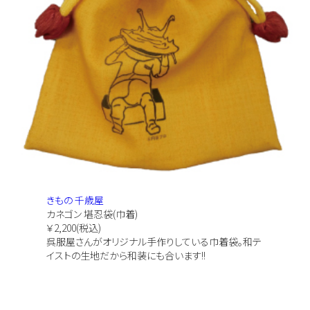
きもの 千歳屋
カネゴン 堪忍袋(巾着)
￥2,200(税込)
呉服屋さんがオリジナル手作りしている巾着袋。和テ
イストの生地だから和装にも合います!!