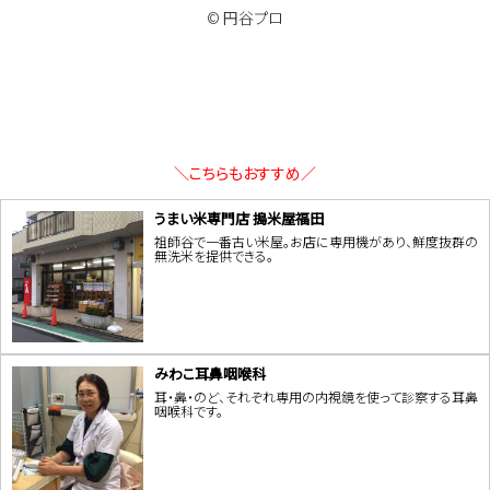
© 円谷プロ
＼こちらもおすすめ／
うまい米専門店 搗米屋福田
祖師谷で一番古い米屋。お店に専用機があり、鮮度抜群の
無洗米を提供できる。
みわこ耳鼻咽喉科
耳・鼻・のど、それぞれ専用の内視鏡を使って診察する耳鼻
咽喉科です。