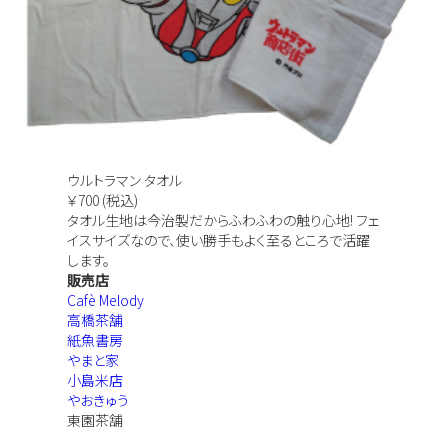
ウルトラマン タオル
￥700 (税込)
タオル生地は今治製だからふわふわの触り心地! フェ
イスサイズなので、使い勝手もよく至るところで活躍
します。
販売店
Cafè Melody
高橋茶舗
紙魚書房
やまと家
小島米店
やおきゅう
東園茶舗