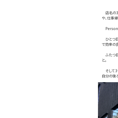
店名の3
や、仕事
Perso
ひとつ目
で効率の
ふたつ目
と。
そして3
自分の後