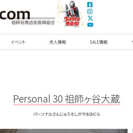
Fa
ce
Ins
bo
tag
X(
ok
ra
Tw
ウルトラマン商店
Yo
m
itte
街
uT
イベント
求人情報
r)
SALE情報
ub
e
Personal 30 祖師ヶ谷大蔵
パーソナルさんじゅうそしがやおおくら