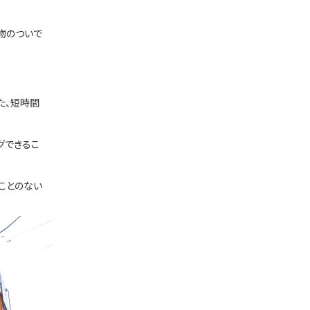
物のついで
た、短時間
グできるこ
ことのない