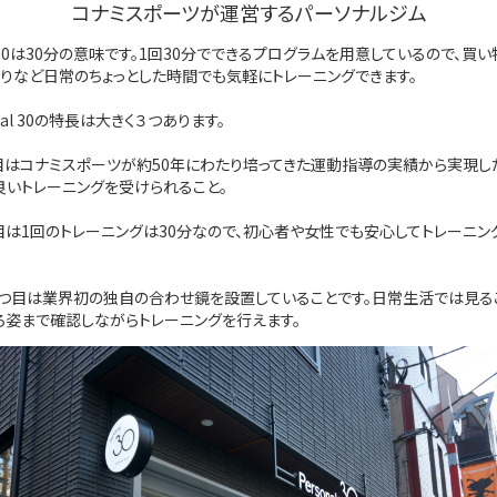
コナミスポーツが運営するパーソナルジム
0は30分の意味です。1回30分でできるプログラムを用意しているので、買い
帰りなど日常のちょっとした時間でも気軽にトレーニングできます。
nal 30の特長は大きく３つあります。
はコナミスポーツが約50年にわたり培ってきた運動指導の実績から実現し
良いトレーニングを受けられること。
は1回のトレーニングは30分なので、初心者や女性でも安心してトレーニン
つ目は業界初の独自の合わせ鏡を設置していることです。日常生活では見る
ろ姿まで確認しながらトレーニングを行えます。