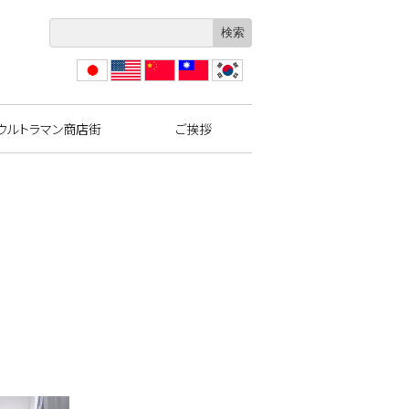
日本
Engli
?体
繁體
??
語
sh
中文
中文
ウルトラマン商店街
ご挨拶