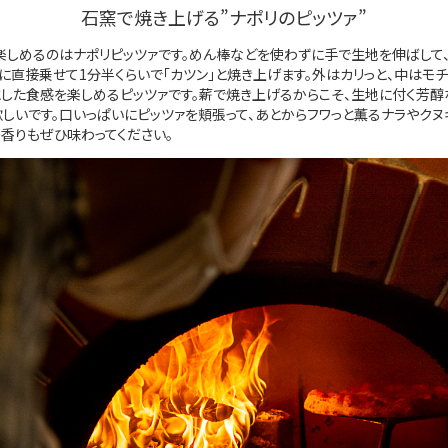
石窯で焼き上げる”ナポリのピッツァ”
しめるのはナポリピッツァです。めん棒などを使わずに手で生地を伸ばして
）に直接乗せて1分半くらいで「カツン」と焼き上げます。外はカリっと、中はモチ
とした食感を楽しめるピッツァです。薪で焼き上げるからこそ、生地に付く芳醇
しいです。口いっぱいにピッツァを頬張って、あとからフワっと薫るナラやクヌ
香りもぜひ味わってください。