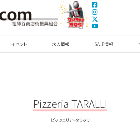
Fa
ce
Ins
bo
tag
X(
ok
ra
Tw
ウルトラマン商店
Yo
m
itte
街
uT
イベント
求人情報
r)
SALE情報
ub
e
Pizzeria TARALLI
ピッツェリア・タラッリ