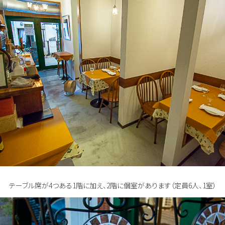
テーブル席が4つある1階に加え、2階に個室があります（定員6人、1室）