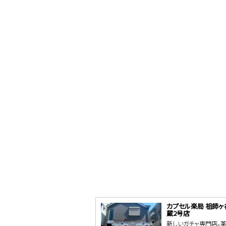
カプセル楽局 祖師ヶ
蔵2号店
新しいガチャ専門店。