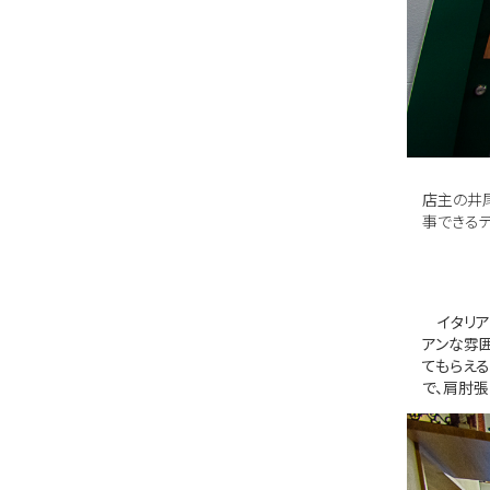
店主の井
事できる
イタリア
アンな雰
てもらえ
で、肩肘張