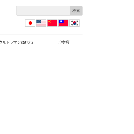
日本
Engli
?体
繁體
??
語
sh
中文
中文
ウルトラマン商店街
ご挨拶