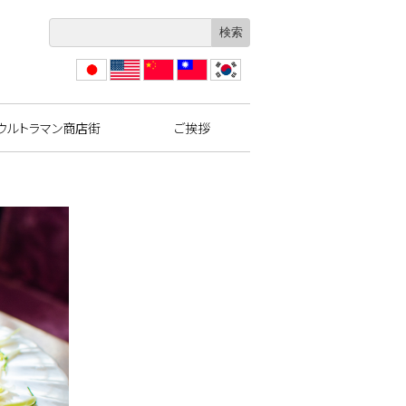
日本
Engli
?体
繁體
??
語
sh
中文
中文
ウルトラマン商店街
ご挨拶