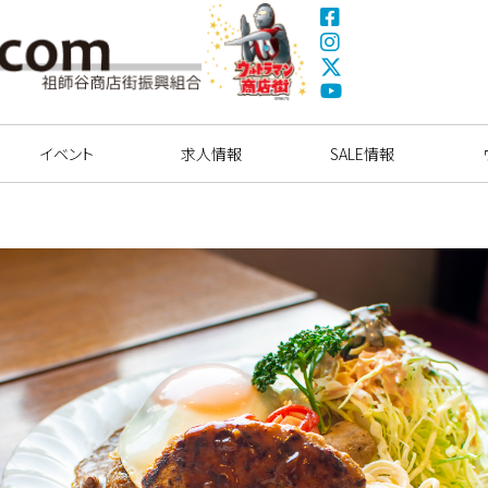
Fa
ce
Ins
bo
tag
X(
ok
ra
Tw
ウルトラマン商店
Yo
m
itte
街
uT
イベント
求人情報
r)
SALE情報
ub
e