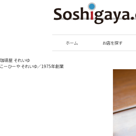
祖師谷商店街
ホーム
お店を探す
珈琲屋 それいゆ
こーひーや それいゆ／1975年創業