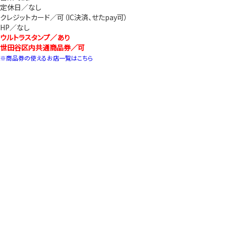
定休日／なし
クレジットカード／可（IC決済、せたpay可）
HP／なし
ウルトラスタンプ／あり
世田谷区内共通商品券／可
※商品券の使えるお店一覧はこちら