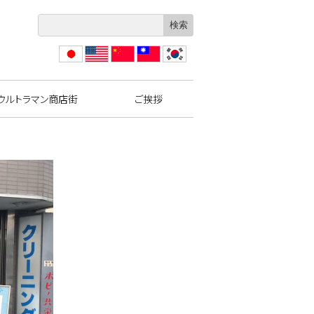
日本
Engli
?体
繁體
??
語
sh
中文
中文
ウルトラマン商店街
ご挨拶