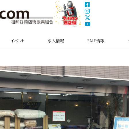
Fa
ce
Ins
bo
tag
X(
ok
ra
Tw
ウルトラマン商店
Yo
m
itte
街
uT
イベント
求人情報
r)
SALE情報
ub
e