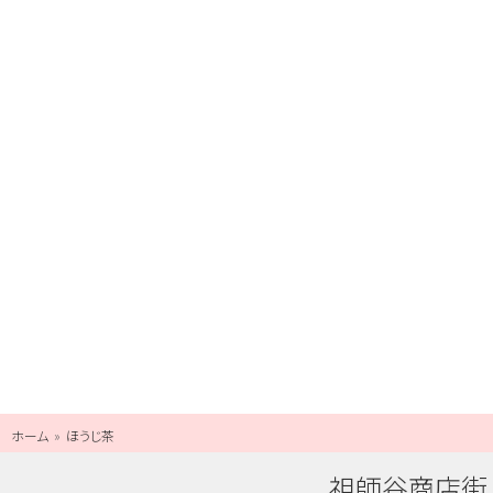
ホーム
ほうじ茶
祖師谷商店街