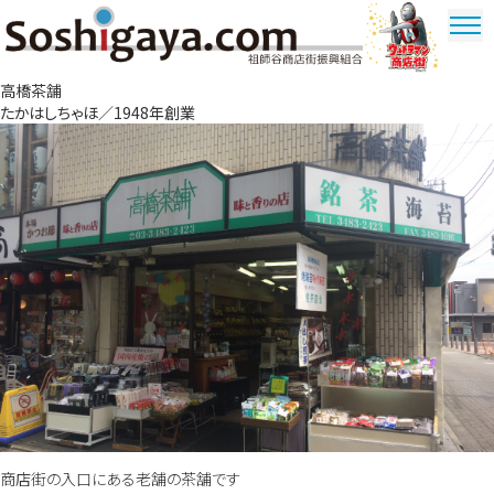
祖師谷商店街
高橋茶舗
ウルトラマ
たかはしちゃほ／1948年創業
ン商店街
商店街の入口にある老舗の茶舗です