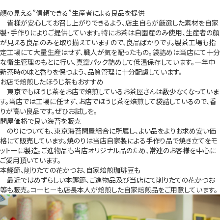
顔の見える”信頼できる”生産者による良品を提供
皆様が安心してお召し上がりできるよう、店主自らが厳選した素材を自家
製・手作りによりご提供しています。特にお茶は自園産のみ使用、生産者の顔
が見える良品のみを取り揃えていますので、良品ばかりです。製茶工場も指
定工場にて大量生産はせず、職人が気を配ったもの。袋詰めは当店にて十分
な衛生管理のもとに行い、真空パック詰めして低温保存しています。一年中
新茶時の味と香りを保つよう、品質管理に十分配慮しています。
お店で焙煎したほうじ茶もおすすめ
東京でもほうじ茶をお店で焙煎しているお茶屋さんは数少なくなっていま
す。当店では工場に任せず、お店でほうじ茶を焙煎して袋詰しているので、香
りが高い良品です。ぜひお試しを。
問屋価格で良い海苔を販売
のりについても、東京海苔問屋組合に所属し、よい品をよりお求め安い価
格にて販売しています。焼のりは当店自家製による手作り品で焼き立てをモ
ットーに製造。ご進物品も当店オリジナル品のため、常連のお客様を中心に
ご愛用頂いています。
本鰹節、削りたての花かつお、自家焙煎珈琲豆も
最近ではめずらしい本鰹節、ご進物品及び当店にて削りたての花かつお
等も販売。コーヒーも店長本人が焙煎した自家焙煎品をご用意しています。