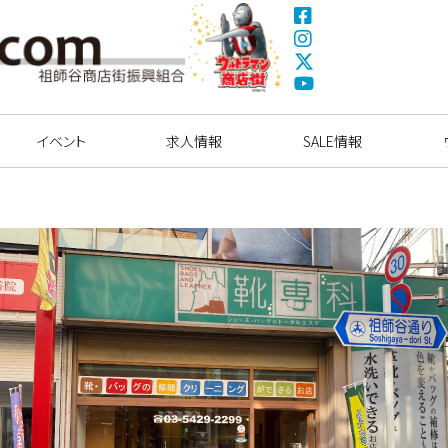
Fa
ce
Ins
bo
tag
X(
ok
ra
Tw
ウルトラマン商店
Yo
m
itte
街
uT
イベント
求人情報
r)
SALE情報
ub
e