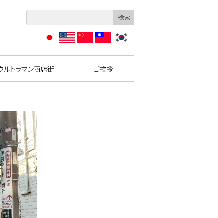
日本
Engli
?体
繁體
??
語
sh
中文
中文
ウルトラマン商店街
ご挨拶