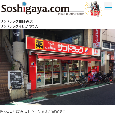
祖師谷商店街
サンドラッグ祖師谷店
ウルトラマ
サンドラッグそしがやてん
ン商店街
医薬品、健康食品中心に品揃えが豊富です