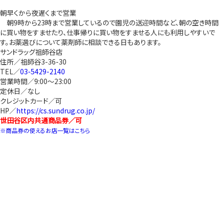
朝早くから夜遅くまで営業
朝9時から23時まで営業しているので園児の送迎時間など、朝の空き時間
に買い物をすませたり、仕事帰りに買い物をすませる人にも利用しやすいで
す。お薬選びについて薬剤師に相談できる日もあります。
サンドラッグ祖師谷店
住所／祖師谷3-36-30
TEL／
03-5429-2140
営業時間／9:00～23:00
定休日／なし
クレジットカード／可
HP／
https://cs.sundrug.co.jp/
世田谷区内共通商品券／可
※商品券の使えるお店一覧はこちら