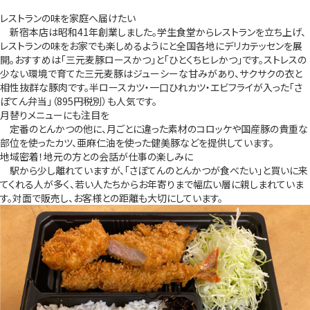
レストランの味を家庭へ届けたい
新宿本店は昭和41年創業しました。学生食堂からレストランを立ち上げ、
レストランの味をお家でも楽しめるようにと全国各地にデリカテッセンを展
開。おすすめは「三元麦豚ロースかつ」と「ひとくちヒレかつ」です。ストレスの
少ない環境で育てた三元麦豚はジューシーな甘みがあり、サクサクの衣と
相性抜群な豚肉です。半ロースカツ・一口ひれカツ・エビフライが入った「さ
ぼてん弁当」（895円税別）も人気です。
月替りメニューにも注目を
定番のとんかつの他に、月ごとに違った素材のコロッケや国産豚の貴重な
部位を使ったカツ、亜麻仁油を使った健美豚などを提供しています。
地域密着！地元の方との会話が仕事の楽しみに
駅から少し離れていますが、「さぼてんのとんかつが食べたい」と買いに来
てくれる人が多く、若い人たちからお年寄りまで幅広い層に親しまれていま
す。対面で販売し、お客様との距離も大切にしています。