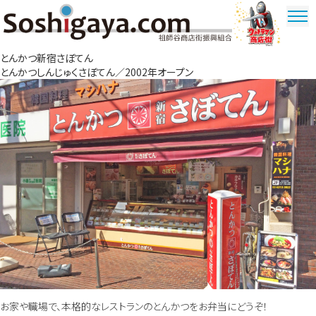
祖師谷商店街
とんかつ新宿さぼてん
ウルトラマ
とんかつしんじゅくさぼてん／2002年オープン
ン商店街
お家や職場で、本格的なレストランのとんかつをお弁当にどうぞ！