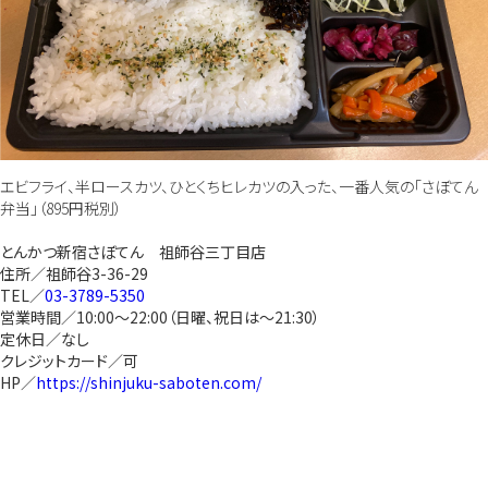
エビフライ、半ロースカツ、ひとくちヒレカツの入った、一番人気の「さぼてん
弁当」（895円税別）
とんかつ新宿さぼてん 祖師谷三丁目店
住所／祖師谷3-36-29
TEL／
03-3789-5350
営業時間／10:00～22:00（日曜、祝日は～21:30）
定休日／なし
クレジットカード／可
HP／
https://shinjuku-saboten.com/