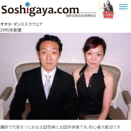
祖師谷商店街
オオタ・ダンススクウェア
ウルトラマ
1995年創業
ン商店街
講師で代表をつとめる太田啓典と太田奈保美です。初心者大歓迎です