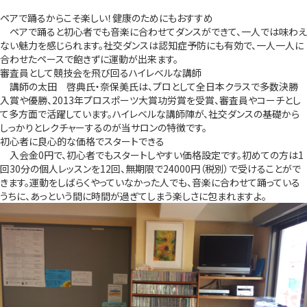
ペアで踊るからこそ楽しい！健康のためにもおすすめ
ペアで踊ると初心者でも音楽に合わせてダンスができて、一人では味わえ
ない魅力を感じられます。社交ダンスは認知症予防にも有効で、一人一人に
合わせたペースで飽きずに運動が出来ます。
審査員として競技会を飛び回るハイレベルな講師
講師の太田 啓典氏・奈保美氏は、プロとして全日本クラスで多数決勝
入賞や優勝、2013年プロスポーツ大賞功労賞を受賞、審査員やコーチとし
て多方面で活躍しています。ハイレベルな講師陣が、社交ダンスの基礎から
しっかりとレクチャーするのが当サロンの特徴です。
初心者に良心的な価格でスタートできる
入会金0円で、初心者でもスタートしやすい価格設定です。初めての方は1
回30分の個人レッスンを12回、無期限で24000円（税別）で受けることがで
きます。運動をしばらくやっていなかった人でも、音楽に合わせて踊っている
うちに、あっという間に時間が過ぎてしまう楽しさに包まれますよ。