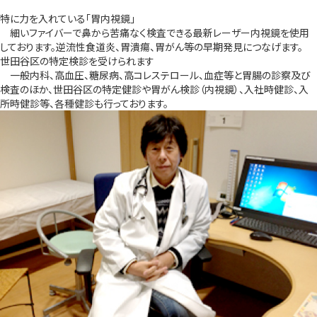
特に力を入れている「胃内視鏡」
細いファイバーで鼻から苦痛なく検査できる最新レーザー内視鏡を使用
しております。逆流性食道炎、胃潰瘍、胃がん等の早期発見につなげます。
世田谷区の特定検診を受けられます
一般内科、高血圧、糖尿病、高コレステロール、血症等と胃腸の診察及び
検査のほか、世田谷区の特定健診や胃がん検診（内視鏡）、入社時健診、入
所時健診等、各種健診も行っております。