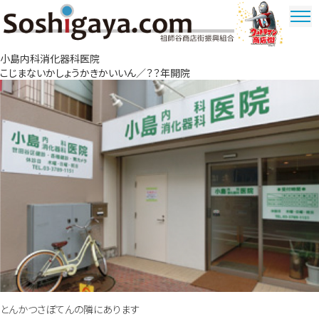
祖師谷商店街
小島内科消化器科医院
ウルトラマ
こじまないかしょうかきかいいん／？？年開院
ン商店街
とんかつさぼてんの隣にあります