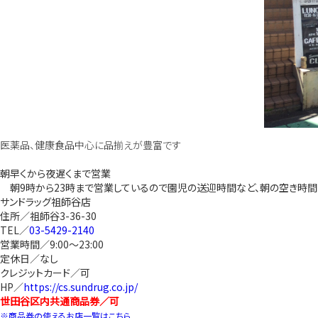
医薬品、健康食品中心に品揃えが豊富です
朝早くから夜遅くまで営業
朝9時から23時まで営業しているので園児の送迎時間など、朝の空き時間
サンドラッグ祖師谷店
住所／祖師谷3-36-30
TEL／
03-5429-2140
営業時間／9:00～23:00
定休日／なし
クレジットカード／可
HP／
https://cs.sundrug.co.jp/
世田谷区内共通商品券／可
※商品券の使えるお店一覧はこちら