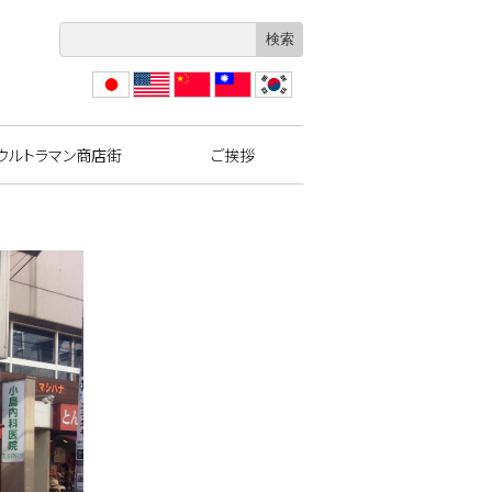
日本
Engli
?体
繁體
??
語
sh
中文
中文
ウルトラマン商店街
ご挨拶