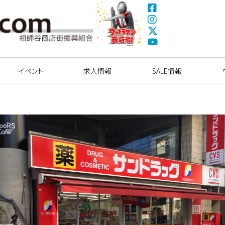
Fa
ce
Ins
bo
tag
X(
ok
ra
Tw
ウルトラマン商店
Yo
m
itte
街
uT
イベント
求人情報
r)
SALE情報
ub
e