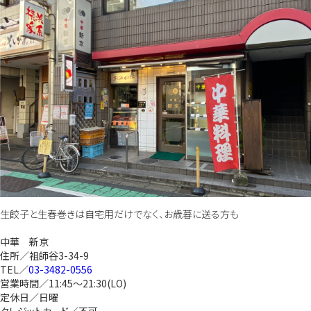
生餃子と生春巻きは自宅用だけでなく、お歳暮に送る方も
中華 新京
住所／祖師谷3-34-9
TEL／
03-3482-0556
営業時間／11:45～21:30(LO)
定休日／日曜