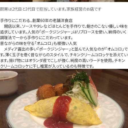
厨房は2代目と3代目で担当しています。家族経営のお店です
手作りにこだわる、創業60年の老舗洋食店
開店以来、ソースやタレなどほとんどを手作りで、飽きのこない優しい味を
追求しています。人気の「ポークジンジャー」はリブロースを使い、納得のいく
調理法で一から手作りにこだわっています。
昔ながらの味を守る「オムコロ」も根強い人気
メディア露出の多い「ポークジンジャー」と並んで人気なのが「オムコロ」で
す。薄く玉子を巻く昔ながらのスタイルで、チキンクリームコロッケを添えてい
ます。揚げ物にはオランダ産でこしが強く、純度の高いラードを使用。チキン
クリームコロッケに干し椎茸が入っているのも特徴です。