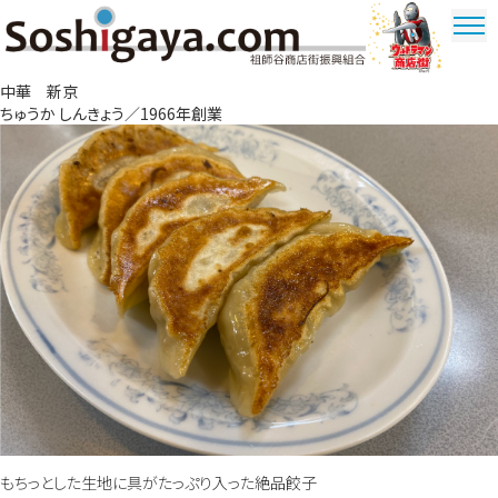
祖師谷商店街
中華 新京
ウルトラマ
ちゅうか しんきょう／1966年創業
ン商店街
もちっとした生地に具がたっぷり入った絶品餃子