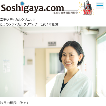
祖師谷商店街
幸野メディカルクリニック
ウルトラマ
こうのメディカルクリニック／1954年創業
ン商店街
院長の相良由佳です