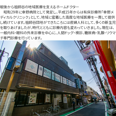
戦後から祖師谷の地域医療を支えるホームドクター
昭和29年に幸野病院として発足し、平成15年からは有床診療所「幸野メ
ディカルクリニック」として、地域に密着した高度な地域医療を一貫して提供
し続けています。祖師谷団地ができたころには産婦人科として、多くの新生児
を取りあげましたが、時代とともに診療内容も変わっていきました。現在は、
一般内科・眼科の外来診療を中心に、人間ドッグ・検診、糖尿病・乳腺・リウマ
チ専門診療を行っています。