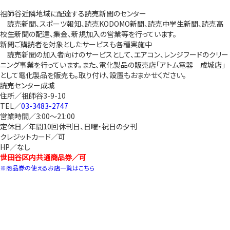
祖師谷近隣地域に配達する読売新聞のセンター
読売新聞、スポーツ報知、読売KODOMO新聞、読売中学生新聞、読売高
校生新聞の配達、集金、新規加入の営業等を行っています。
新聞ご購読者を対象としたサービスも各種実施中
読売新聞の加入者向けのサービスとして、エアコン、レンジフードのクリー
ニング事業を行っています。また、電化製品の販売店「アトム電器 成城店」
として電化製品を販売も。取り付け、設置もおまかせください。
読売センター成城
住所／祖師谷3-9-10
TEL／
03-3483-2747
営業時間／3:00～21:00
定休日／年間10回休刊日、日曜・祝日の夕刊
クレジットカード／可
HP／なし
世田谷区内共通商品券／可
※商品券の使えるお店一覧はこちら