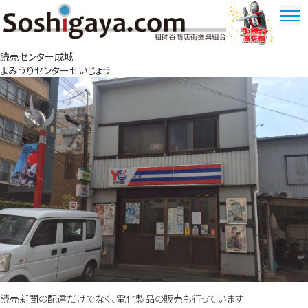
祖師谷商店街
読売センター成城
ウルトラマ
よみうりセンターせいじょう
ン商店街
読売新聞の配達だけでなく、電化製品の販売も行っています