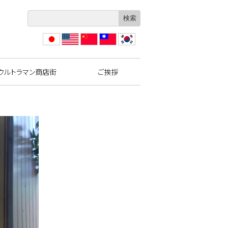
日本
Engli
?体
繁體
??
語
sh
中文
中文
ウルトラマン商店街
ご挨拶