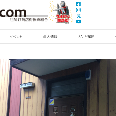
Fa
ce
Ins
bo
tag
X(
ok
ra
Tw
ウルトラマン商店
Yo
m
itte
街
uT
イベント
求人情報
r)
SALE情報
ub
e