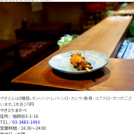
やきとんは8種類。タン・ハツ・レバ・シロ・カシラ・軟骨・コブクロ・ガツがござ
います。1本各170円
やきとりまかべ
住所／祖師谷3-1-16
TEL／
03-3483-1493
営業時間／16:30～24:00