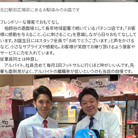
北口駅前広場前にあるお馴染みのお店です
フレンドリーな接客でおもてなし
祖師谷の遊戯場として長年地域密着で続いているパチンコ店です。「お客
様に感動を与えること、心に刺さること」を意識しながら日々おもてなしして
います。お誕生日にはスタッフ全員で「おめでとうございます」と声をかける
など、小さなサプライズや感動も。お客様が笑顔でお帰り頂けるよう接客や
サービスに力を入れています。
従業員同士は仲良し
アルバイト、社員含めて毎月1回フットサルに行くほど仲がいいんです。先
輩も面倒見がよく、アルバイトの離職率が低いというのも当店の自慢です。