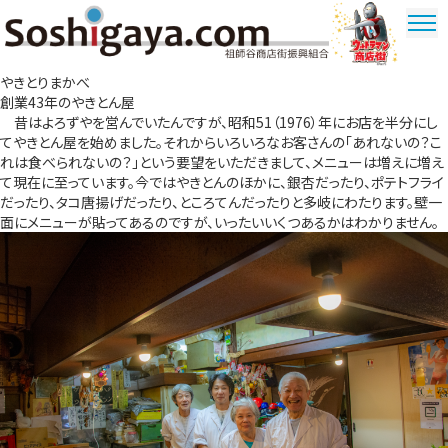
祖師谷商店街
やきとりまかべ
ウルトラマ
創業43年のやきとん屋
ン商店街
昔はよろずやを営んでいたんですが、昭和51（1976）年にお店を半分にし
てやきとん屋を始めました。それからいろいろなお客さんの「あれないの？こ
れは食べられないの？」という要望をいただきまして、メニューは増えに増え
て現在に至っています。今ではやきとんのほかに、銀杏だったり、ポテトフライ
だったり、タコ唐揚げだったり、ところてんだったりと多岐にわたります。壁一
面にメニューが貼ってあるのですが、いったいいくつあるかはわかりません。