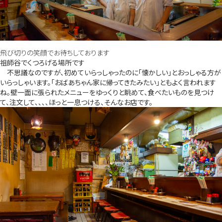
飛び切りの笑顔でお待ちしております
祖師谷でくつろげる場所です
不思議なのですが、初めていらっしゃったのに「懐かしい」とおっしゃる方が
いらっしゃいます。「おばあちゃん家に帰ってきたみたい」ともよく言われます
ね。壁一面に張られたメニューをゆっくりと眺めて、食べたいものを見つけ
て、注文して、、、、ほっと一息つける、そんなお店です。