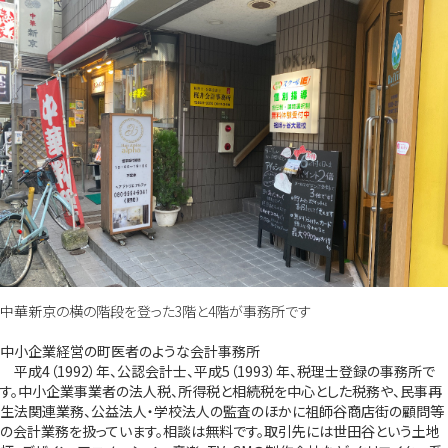
中華新京の横の階段を登った3階と4階が事務所です
中小企業経営の町医者のような会計事務所
平成4（1992）年、公認会計士、平成5（1993）年、税理士登録の事務所で
す。中小企業事業者の法人税、所得税と相続税を中心とした税務や、民事再
生法関連業務、公益法人・学校法人の監査のほかに祖師谷商店街の顧問等
の会計業務を扱っています。相談は無料です。取引先には世田谷という土地