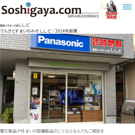
祖師谷商店街
ししど
ウルトラマ
電器とすまいの店
でんきとすまいのみせ ししど／2014年創業
ン商店街
電化製品や住まいの設備製品のことならなんでもご相談を