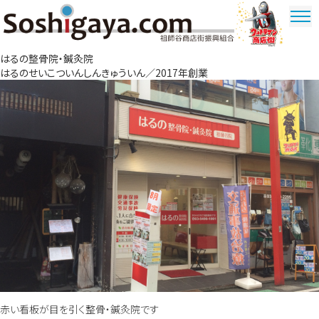
祖師谷商店街
はるの整骨院・鍼灸院
ウルトラマ
はるのせいこついんしんきゅういん／2017年創業
ン商店街
赤い看板が目を引く整骨・鍼灸院です