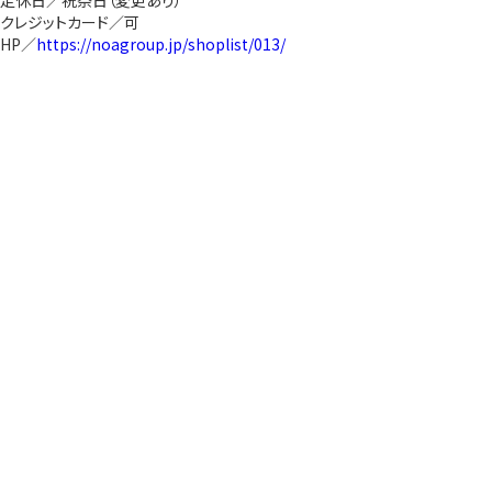
定休日／祝祭日（変更あり）
クレジットカード／可
HP／
https://noagroup.jp/shoplist/013/