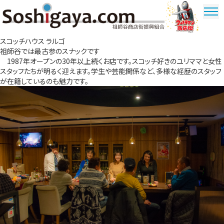
祖師谷商店街
スコッチハウス ラルゴ
ウルトラマ
祖師谷では最古参のスナックです
ン商店街
1987年オープンの30年以上続くお店です。スコッチ好きのユリママと女性
スタッフたちが明るく迎えます。学生や芸能関係など、多様な経歴のスタッフ
が在籍しているのも魅力です。