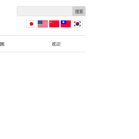
日本
English
简体
繁體
한국
語
中文
中文
圈
欢迎