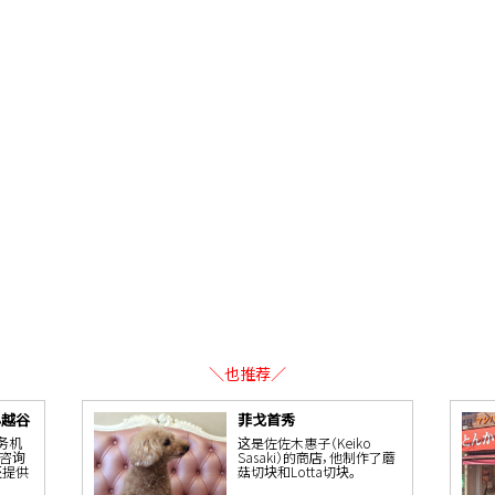
＼也推荐／
心越谷
菲戈首秀
服务机
这是佐佐木惠子（Keiko
先咨询
Sasaki）的商店，他制作了蘑
还提供
菇切块和Lotta切块。