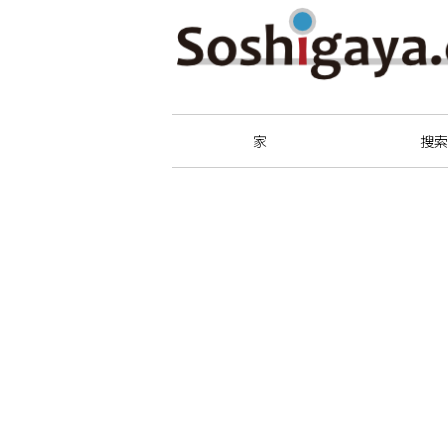
祖師谷商店街
家
搜