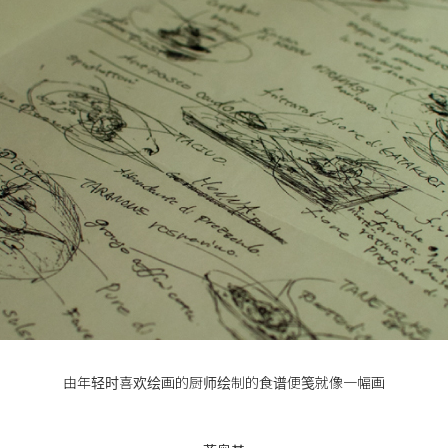
由年轻时喜欢绘画的厨师绘制的食谱便笺就像一幅画