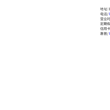
地址：城
电话/
营业时间
定期假
信用卡
惠普/