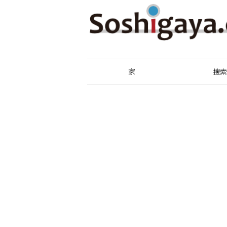
祖師谷商店街
家
搜