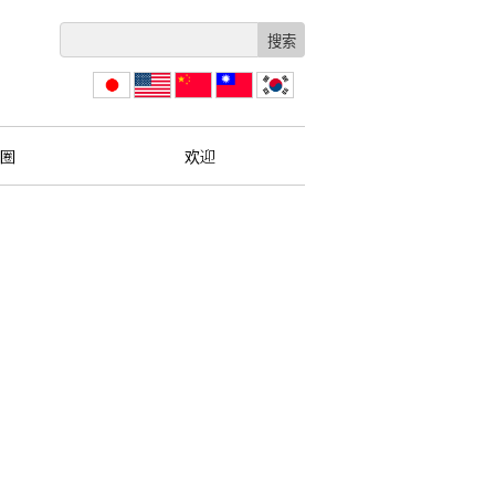
日本
English
简体
繁體
한국
語
中文
中文
圈
欢迎