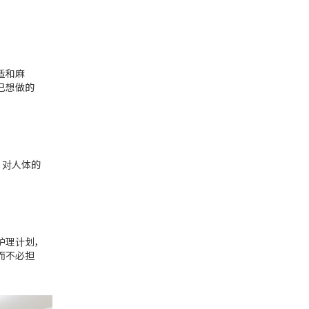
适和麻
己想做的
，对人体的
护理计划，
而不必担