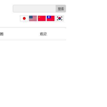
日本
English
简体
繁體
한국
語
中文
中文
圈
欢迎