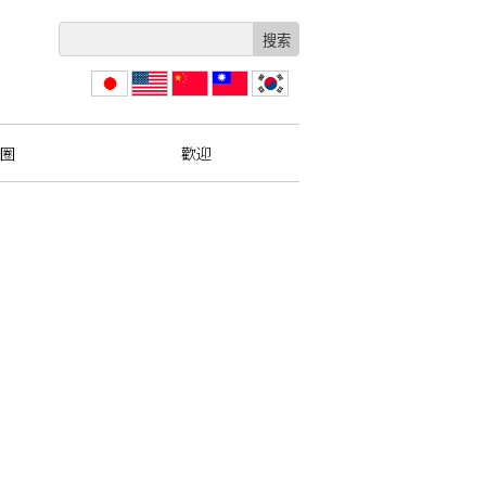
日本
English
简体
繁體
한국
語
中文
中文
圈
歡迎