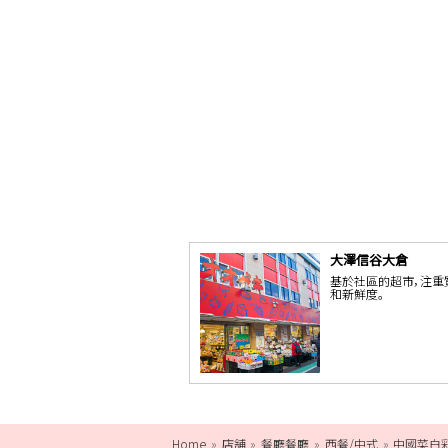
大澤信谷大倉
基於社區的超市，注重
和新鮮度。
Home
店舗
餐廳餐廳
西餐/中式
中國菜白