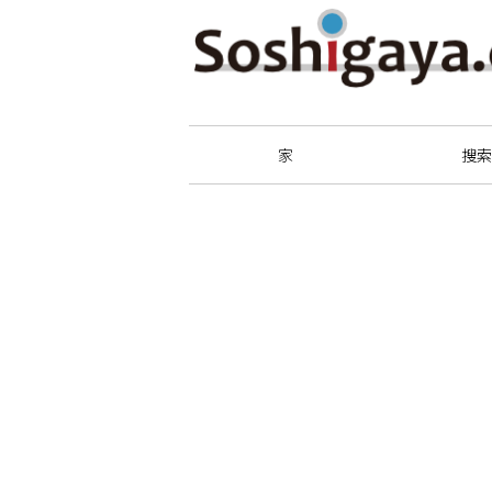
祖師谷商店街
家
搜