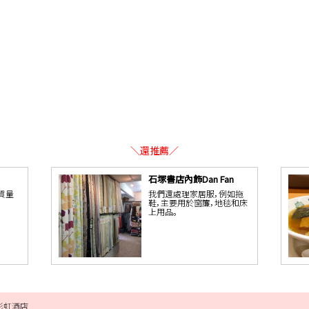
＼還推薦／
石塚書店內飾Dan Fan
質量
我們還處理家居服，例如拖
鞋，主要用於窗簾，地毯和床
上用品。
彩虹酒店