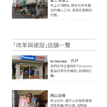
早上8:30開放。擁有40多年曆
史的精心工作，清潔您喜歡的
衣服。
「改革與建設」店舖一覽
宍戸
電子商店和房屋
我們支持主要用於Panasonic
產品的零件的維修，諮詢和訂
購。
西山浴場
除浴池外，還可以安裝和更換
燃氣設備（熱水器，加熱器