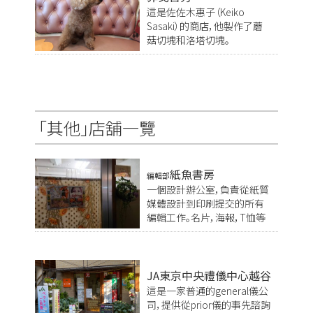
這是佐佐木惠子（Keiko
Sasaki）的商店，他製作了蘑
菇切塊和洛塔切塊。
「其他」店舖一覽
紙魚書房
編輯部
一個設計辦公室，負責從紙質
媒體設計到印刷提交的所有
編輯工作。名片，海報，T恤等
JA東京中央禮儀中心越谷
這是一家普通的general儀公
司，提供從prior儀的事先諮詢