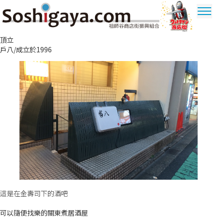
祖師谷商店街
頂立
奧特曼商圈
戶八/成立於1996
這是在金壽司下的酒吧
可以隨便找樂的關東煮居酒屋