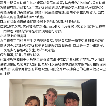
這是一間旨在使學生的才能蓬勃發展的教室，其含義為“ Kaika”，旨在使學
習變得有趣。我們建立了滿足從兒童到成人的廣泛需求的課程，例如PC和
母語使用者的英語會話，韓語和兒童英語會話，面向小學生的機器人，面向
老年人的智能手機和iPad教室。
可以在就業或再就業期間提出上訴的MOS資格測試站點
自2016年以來，它已被指定為Microsoft Office專家（MOS）測試中心。還有
一門課程，可讓您準備在考試現場進行考試。
小組課上的語言課
為了獲得可用於日常生活的英語會話，英語會話是一種不受教科書約束的
靈活課程。該課程分為從初學者到高級的五個級別，並且是一次小組課程，
一次最多可容納4名學生，每次50分鐘。
個別指導，語言，月費制除外
計算機教室和機器人教室主要根據需求按需使用教材進行學習。它之所以
受歡迎是因為它易於理解，因為您可以在視頻中跟隨文本的內容。由於沒有
月費，所以幾個月都沒有課程設置，因此您可以根據自己的進度來提高自己
的技能。