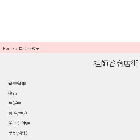
Home
ロボット教室
祖師谷商店街
餐廳餐廳
逛街
生活中
醫院/福利
美容與健康
愛好/學校