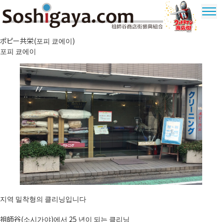
祖師谷 상가
ポピー共栄(포피 쿄에이)
울트라 맨
포피 쿄에이
상가
지역 밀착형의 클리닝입니다
祖師谷(소시가야)에서 25 년이 되는 클리닝