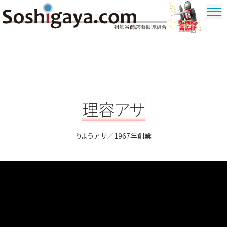
祖師谷商店街
ウルトラマ
ン商店街
理容アサ
りようアサ／1967年創業