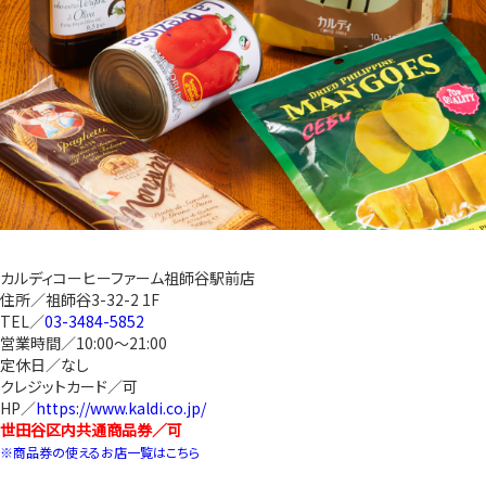
カルディコーヒーファーム祖師谷駅前店
住所／祖師谷3-32-2 1F
TEL／
03-3484-5852
営業時間／10:00～21:00
定休日／なし
クレジットカード／可
HP／
https://www.kaldi.co.jp/
世田谷区内共通商品券／可
※商品券の使えるお店一覧はこちら