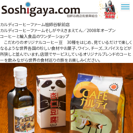
祖師谷商店街
カルディコーヒーファーム祖師谷駅前店
ウルトラマ
カルディコーヒーファームそしがやえきまえてん／2008年オープン
ン商店街
コーヒーと輸入食品のワンダーショップ
こだわりのオリジナルコーヒー豆 30種をはじめ、見ているだけで楽しく
なるような世界各国の珍しい食材やお菓子、ワイン、チーズ、スパイスなどが
所狭しと並んでいます。店頭でサービスしているオリジナルブレンドのコーヒ
ーを飲みながら世界の食材巡りの旅をお楽しみください。