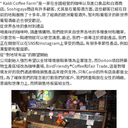
“ Kaldi Coffee Farm”是一家在全國經營的咖啡以及進口食品和白酒商
店。 Soshigaya商店有許多顧客，尤其是在葡萄酒方面，這些顧客已經在目
前的地點服務了十多年。除了經典的歐洲葡萄酒外，智利和葡萄牙的新世界
葡萄酒最近也很受歡迎。
從世界各地的食材到禮品
喝美味的咖啡時，請盡情購物。我們提供來自世界各地的多種食材和糖果，
只要您有一點禮物就可以使您滿意。最近，我們一直專注於原創產品，我們
正在開發可以在SNS和Instagram上享受的商品。有很多季節性產品，例如
萬聖節和聖誕節。
從“對地球有益”的願望開始
公司創始人強烈希望以全球環境做點事情為企業理念，而Doiton項目將藥
物生產區域改為咖啡農場，BirdFriendly®Coffee和Fair Trade，這是對環
境友好的我們通過積極銷售產品來提供支持。只有Cardi的所有店員都是女
性。為了確保我們的理念能打動我們的客戶，我們將重點放在女性的精緻，
意識和想像力上，而將銷售地板留給女性。