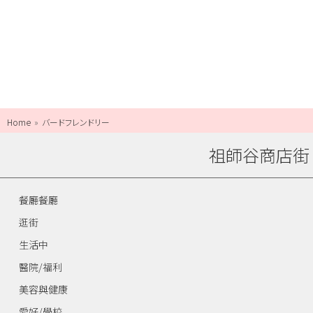
Home
バードフレンドリー
祖師谷商店街
餐廳餐廳
逛街
生活中
醫院/福利
美容與健康
愛好/學校