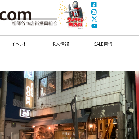
Fa
ce
Ins
bo
tag
X(
ok
ra
Tw
ウルトラマン商店
Yo
m
itte
街
uT
イベント
求人情報
r)
SALE情報
ub
e