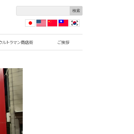
日本
Engli
?体
繁體
??
語
sh
中文
中文
ウルトラマン商店街
ご挨拶