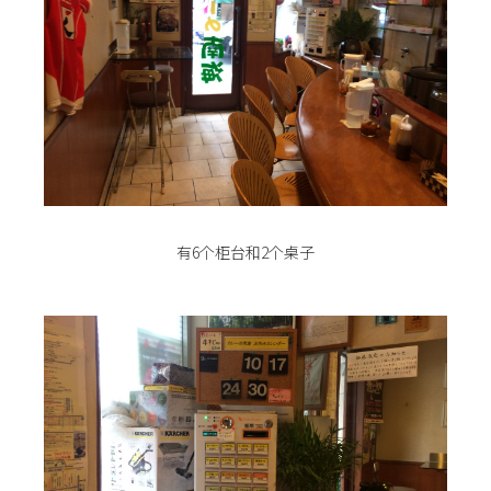
有6个柜台和2个桌子