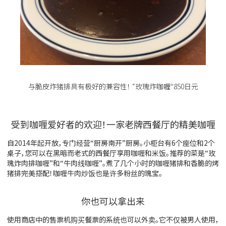
与脆皮炸猪排具有极好的兼容性！ “玫瑰炸咖喱''850日元
受到咖喱爱好者的欢迎！一家老牌西餐厅的精美咖喱
自2014年起开放，专门经营“厨房南开”厨房。小柜台有6个座位和2个
桌子，您可以在黑暗而老式的西餐厅享用咖喱和米饭。推荐的菜是“玫
瑰炸肉排咖喱”和“牛肉线咖喱”。煮了几个小时的咖喱猪排和香脆的烤
猪排完美搭配！咖喱牛肉炒饭也是许多粉丝的瑰宝。
你也可以拿出来
使用商店中的售票机购买餐票的系统也可以外卖。它不仅被男人使用，