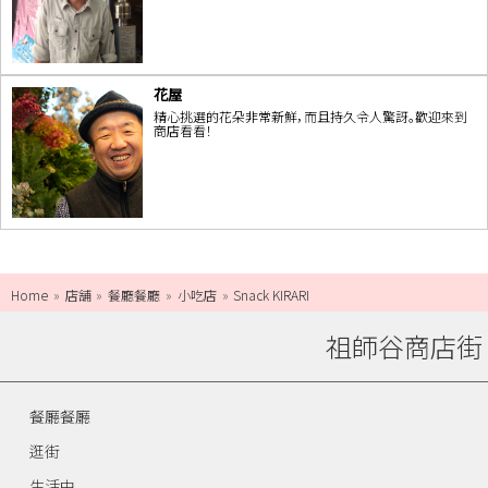
花屋
精心挑選的花朵非常新鮮，而且持久令人驚訝。歡迎來到
商店看看！
Home
店舗
餐廳餐廳
小吃店
Snack KIRARI
祖師谷商店街
餐廳餐廳
逛街
生活中