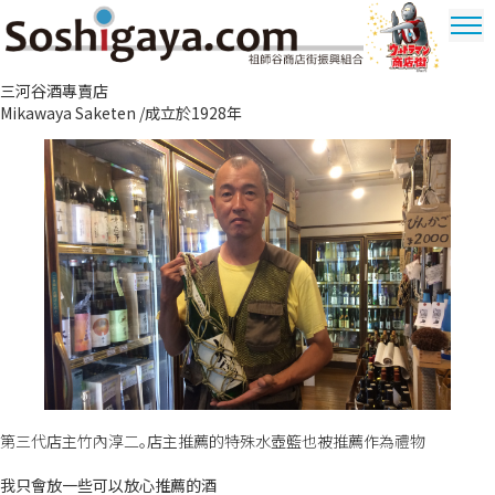
祖師谷商店街
三河谷酒專賣店
奧特曼商圈
Mikawaya Saketen /成立於1928年
第三代店主竹內淳二。店主推薦的特殊水壺籃也被推薦作為禮物
我只會放一些可以放心推薦的酒